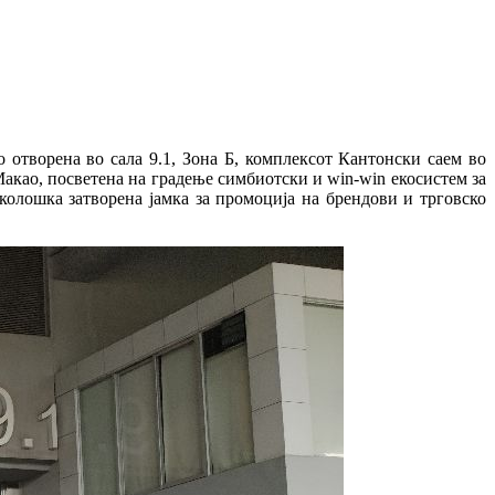
 отворена во сала 9.1, Зона Б, комплексот Кантонски саем во
акао, посветена на градење симбиотски и win-win екосистем за
колошка затворена јамка за промоција на брендови и трговско