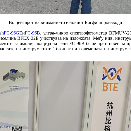
Во центарот на вниманието е новиот Б
производи
игфиш
sh
FC-96GE
и
FC-96B
, ултра-микро спектрофотометар BFMUV-2
киселина BFEX-32E учествуваа на изложбата. Меѓу нив, инструм
ментот за амплификација на гени FC-96B беше претставен за пр
ансите на инструментот. Тежината и големината на инструмен