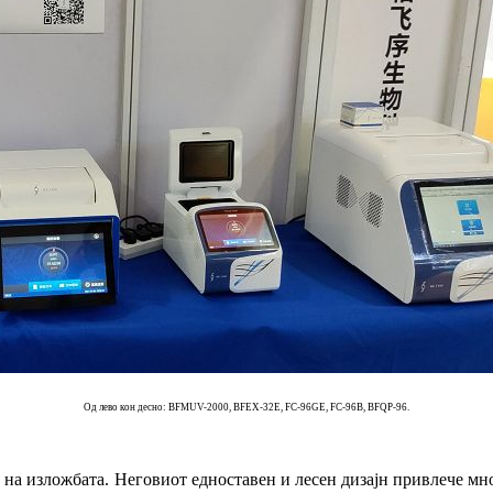
Од лево кон десно: BFMUV-2000, BFEX-32E, FC-96GE, FC-96B, BFQP-96.
на изложбата. Неговиот едноставен и лесен дизајн привлече мног