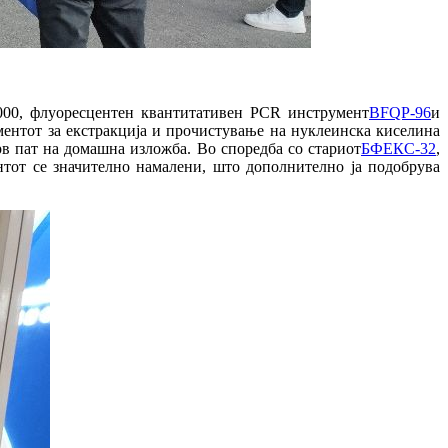
000, флуоресцентен квантитативен PCR инструмент
BFQP-96
и
ентот за екстракција и прочистување на нуклеинска киселина
в пат на домашна изложба. Во споредба со стариот
БФЕКС-32
,
тот се значително намалени, што дополнително ја подобрува