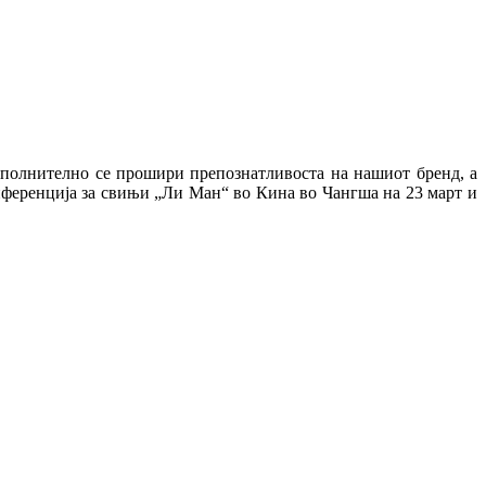
ополнително се прошири препознатливоста на нашиот бренд, а
онференција за свињи „Ли Ман“ во Кина во Чангша на 23 март и