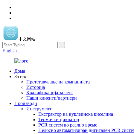
中文网站
English
Дома
За нас
Претставување на компанијата
Историја
Квалификација за чест
Наши клиенти/партнери
Производи
Инструмент
Екстрактор на нуклеинска киселина
Термички циклатор
PCR систем во реално време
Целосно автоматизиран дигитален PCR систе