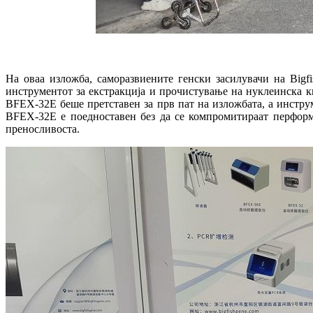
На оваа изложба, саморазвиените генски засилувачи на Bigfi
инструментот за екстракција и прочистување на нуклеинска 
BFEX-32E беше претставен за прв пат на изложбата, а инстру
BFEX-32E е поедноставен без да се компромитираат перформ
преносливоста.