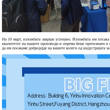
На 10 март, изложбата заврши успешно. Изложбата им посака
квалитетот на нашите производи и опрема беше препознаен и о
да им посакаме добредојде на вашите колеги од индустријата за