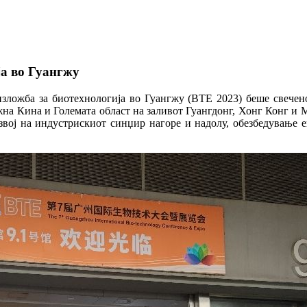
ја во Гуангжу
зложба за биотехнологија во Гуангжу (BTE 2023) беше свечено
жна Кина и Големата област на заливот Гуангдонг, Хонг Конг и М
вој на индустрискиот синџир нагоре и надолу, обезбедување е