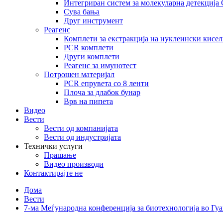
Интегриран систем за молекуларна детекција
Сува бања
Друг инструмент
Реагенс
Комплети за екстракција на нуклеински кисе
PCR комплети
Други комплети
Реагенс за имунотест
Потрошен материјал
PCR епрувета со 8 ленти
Плоча за длабок бунар
Врв на пипета
Видео
Вести
Вести од компанијата
Вести од индустријата
Технички услуги
Прашање
Видео производи
Контактирајте не
Дома
Вести
7-ма Меѓународна конференција за биотехнологија во Гу