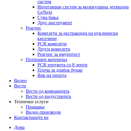
систем
Интегриран систем за молекуларна детекција
GeNext
Сува бања
Друг инструмент
Реагенс
Комплети за екстракција на нуклеински
киселини
PCR комплети
Други комплети
Реагенс за имунотест
Потрошен материјал
PCR епрувета со 8 ленти
Плоча за длабок бунар
Врв на пипета
Видео
Вести
Вести од компанијата
Вести од индустријата
Технички услуги
Прашање
Видео производи
Контактирајте не
Дома