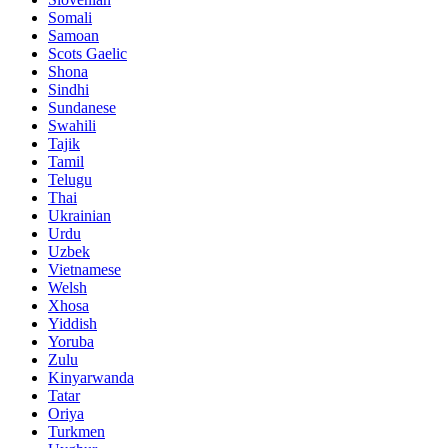
Somali
Samoan
Scots Gaelic
Shona
Sindhi
Sundanese
Swahili
Tajik
Tamil
Telugu
Thai
Ukrainian
Urdu
Uzbek
Vietnamese
Welsh
Xhosa
Yiddish
Yoruba
Zulu
Kinyarwanda
Tatar
Oriya
Turkmen