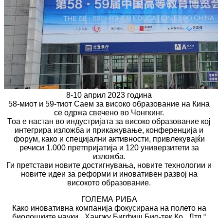
8-10 април 2023 година
58-миот и 59-тиот Саем за високо образование на Кина
се одржа свечено во Чонгкинг.
Тоа е настан во индустријата за високо образование кој
интегрира изложба и прикажување, конференција и
форум, како и специјални активности, привлекувајќи
речиси 1.000 претпријатија и 120 универзитети за
изложба.
Ги претстави новите достигнувања, новите технологии и
новите идеи за реформи и иновативен развој на
високото образование.
ГОЛЕМА РИБА
Како иновативна компанија фокусирана на полето на
биолошките науки, „Хангжу Бигфиш Био-тек Ко., Лтд.“