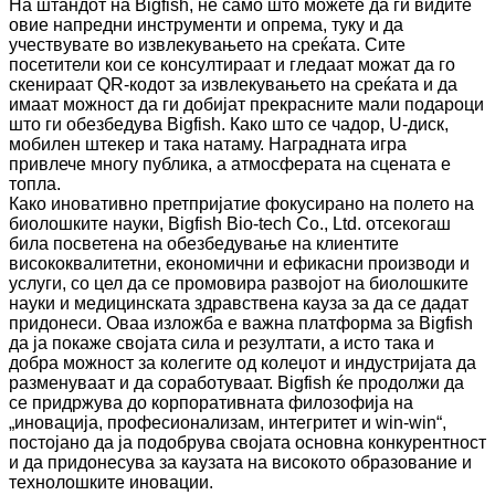
На штандот на Bigfish, не само што можете да ги видите
овие напредни инструменти и опрема, туку и да
учествувате во извлекувањето на среќата. Сите
посетители кои се консултираат и гледаат можат да го
скенираат QR-кодот за извлекувањето на среќата и да
имаат можност да ги добијат прекрасните мали подароци
што ги обезбедува Bigfish. Како што се чадор, U-диск,
мобилен штекер и така натаму. Наградната игра
привлече многу публика, а атмосферата на сцената е
топла.
Како иновативно претпријатие фокусирано на полето на
биолошките науки, Bigfish Bio-tech Co., Ltd. отсекогаш
била посветена на обезбедување на клиентите
висококвалитетни, економични и ефикасни производи и
услуги, со цел да се промовира развојот на биолошките
науки и медицинската здравствена кауза за да се дадат
придонеси. Оваа изложба е важна платформа за Bigfish
да ја покаже својата сила и резултати, а исто така и
добра можност за колегите од колеџот и индустријата да
разменуваат и да соработуваат. Bigfish ќе продолжи да
се придржува до корпоративната филозофија на
„иновација, професионализам, интегритет и win-win“,
постојано да ја подобрува својата основна конкурентност
и да придонесува за каузата на високото образование и
технолошките иновации.