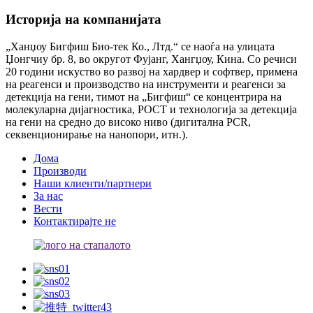
Историја на компанијата
„Ханџоу Бигфиш Био-тек Ко., Лтд.“ се наоѓа на улицата
Џонгчиу бр. 8, во округот Фујанг, Хангџоу, Кина. Со речиси
20 години искуство во развој на хардвер и софтвер, примена
на реагенси и производство на инструменти и реагенси за
детекција на гени, тимот на „Бигфиш“ се концентрира на
молекуларна дијагностика, POCT и технологија за детекција
на гени на средно до високо ниво (дигитална PCR,
секвенционирање на нанопори, итн.).
Дома
Производи
Наши клиенти/партнери
За нас
Вести
Контактирајте не