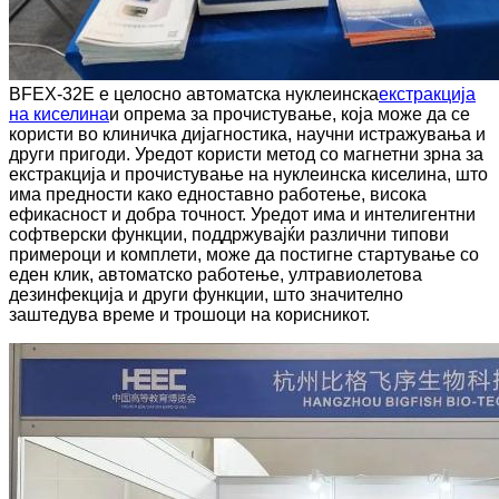
BFEX-32E е целосно автоматска нуклеинска
екстракција
на киселина
и опрема за прочистување, која може да се
користи во клиничка дијагностика, научни истражувања и
други пригоди. Уредот користи метод со магнетни зрна за
екстракција и прочистување на нуклеинска киселина, што
има предности како едноставно работење, висока
ефикасност и добра точност. Уредот има и интелигентни
софтверски функции, поддржувајќи различни типови
примероци и комплети, може да постигне стартување со
еден клик, автоматско работење, ултравиолетова
дезинфекција и други функции, што значително
заштедува време и трошоци на корисникот.