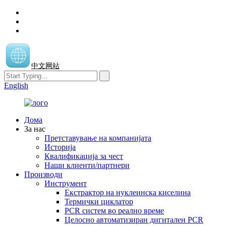
中文网站
English
Дома
За нас
Претставување на компанијата
Историја
Квалификација за чест
Наши клиенти/партнери
Производи
Инструмент
Екстрактор на нуклеинска киселина
Термички циклатор
PCR систем во реално време
Целосно автоматизиран дигитален PCR