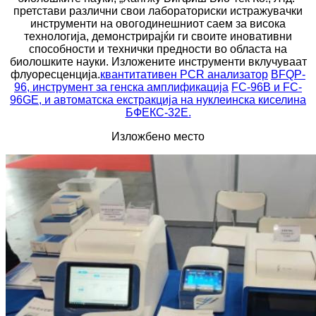
претстави различни свои лабораториски истражувачки
инструменти на овогодинешниот саем за висока
технологија, демонстрирајќи ги своите иновативни
способности и технички предности во областа на
биолошките науки. Изложените инструменти вклучуваат
флуоресценција.
квантитативен PCR анализатор
BFQP-
96, инструмент за генска амплификација
FC-96B и FC-
96GE, и автоматска екстракција на нуклеинска киселина
БФЕКС-32Е.
Изложбено место