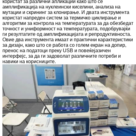
користат за различни апликации како што се
амплификација на нуклеински киселини, анализа на
мутации и скрининг за клонирање. И двата инструмента
користат напреден систем за термичко циклирање и
алгоритми за контрола на температурата за да обезбедат
точност и униформност на температурата, подобрувајќи
ги резултатите од амплификацијата и репродуктивноста.
Овие два инструмента имаат и практични карактеристики
за дизајн, како што се работа со голем екран на допир,
пренос на податоци преку USB и повеќејазичен
интерфејс, за да ги задоволат различните потреби и
навики на корисниците.