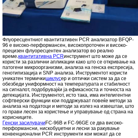
Флуоресцентниот квантитативен PCR анализатор BFQP-
96 е високо-перформансен, високопроточен и високо-
прецизен флуоресцентен анализатор во реално
време.
квантитативна PCR
инструмент што може да се
користи за различни апликации како што се откривање на
патогени микроорганизми, анализа на генска експресија,
генотипизација и SNP анализа. Инструментот користи
уникатен термички
циклус
ер и оптички систем за да се
обезбеди униформност на температурата и стабилност
на сигналот, подобрувајќи ја ефикасноста и точноста на
детекцијата. Инструментот, исто така, има интелигентни
софтверски функции кои поддржуваат повеќе методи за
анализа на податоци и методи за излез на извештаи, што
го прави лесен за користење и управување од страна на
корисниците.
Генски засилувачи
FC-96B и FC-96GE се два високо-
перформансни, нискобуџетни и лесни за ракување
конвенционални PCR инструменти кои можат да се