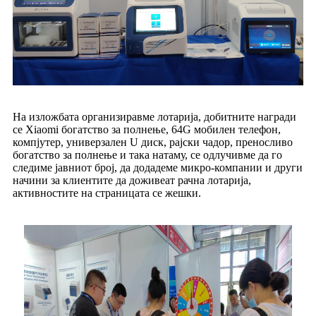
На изложбата организиравме лотарија, добитните награди
се Xiaomi богатство за полнење, 64G мобилен телефон,
компјутер, универзален U диск, рајски чадор, преносливо
богатство за полнење и така натаму, се одлучивме да го
следиме јавниот број, да додадеме микро-компании и други
начини за клиентите да доживеат рачна лотарија,
активностите на страницата се жешки.