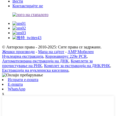
Вести
Контактирајте не
© Авторски права - 2010-2025: Сите права се задржани.
Жешки производи
-
Мапа на сајтот
-
AMP Мобилен
Нуклеарна екстракција
,
Коронавирус 229e PCR
,
Автоматизирана екстракција на ДНК
,
Комплети за
прочистување на РНК
,
Комплет за екстракција на ДНК/РНК
,
Екстракција на нуклеинска киселина
,
Испрати е-пошта
Е-пошта
WhatsApp
x