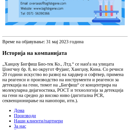
Време на објавување: 31 мај 2023 година
Историја на компанијата
„Ханџоу Бигфиш Био-тек Ко., Лтд.“ се наоѓа на улицата
Џонгчиу бр. 8, во округот Фујанг, Хангџоу, Кина. Со речиси
20 години искуство во развој на хардвер и софтвер, примена
на реагенси и производство на инструменти и реагенси за
детекција на гени, тимот на „Бигфиш“ се концентрира на
молекуларна дијагностика, POCT и технологија за детекција
на гени на средно до високо ниво (дигитална PCR,
секвенционирање на нанопори, итн.).
Дома
Производи
Наши клиенти/партнери
За нас