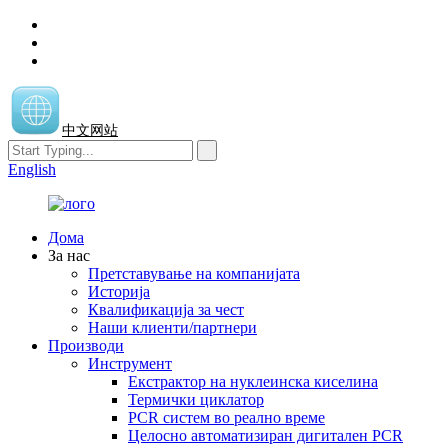
中文网站
English
Дома
За нас
Претставување на компанијата
Историја
Квалификација за чест
Наши клиенти/партнери
Производи
Инструмент
Екстрактор на нуклеинска киселина
Термички циклатор
PCR систем во реално време
Целосно автоматизиран дигитален PCR