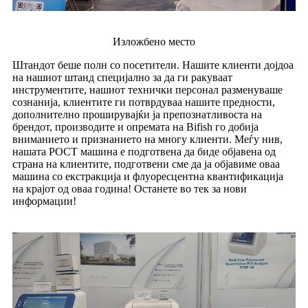
Изложбено место
Штандот беше полн со посетители. Нашите клиенти дојдоа
на нашиот штанд специјално за да ги ракуваат
инструментите, нашиот технички персонал разменуваше
сознанија, клиентите ги потврдуваа нашите предности,
дополнително проширувајќи ја препознатливоста на
брендот, производите и опремата на Bifish го добија
вниманието и признанието на многу клиенти. Меѓу нив,
нашата POCT машина е подготвена да биде објавена од
страна на клиентите, подготвени сме да ја објавиме оваа
машина со екстракција и флуоресцентна квантификација
на крајот од оваа година! Останете во тек за нови
информации!