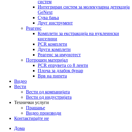
систем
Интегриран систем за молекуларна детекција
GeNext
Сува бања
Друг инструмент
Реагенс
Комплети за екстракција на нуклеински
киселини
PCR комплети
Други комплети
Реагенс за имунотест
Потрошен материјал
PCR епрувета со 8 ленти
Плоча за длабок бунар
Врв на пипета
Видео
Вести
Вести од компанијата
Вести од индустријата
Технички услуги
Прашање
Видео производи
Контактирајте не
Дома