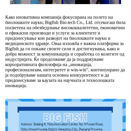
Како иновативна компанија фокусирана на полето на
биолошките науки, Bigfish Bio-tech Co., Ltd. отсекогаш била
посветена на обезбедување висококвалитетни, економични
и ефикасни производи и услуги за клиентите и
придонесување кон развојот на биолошките науки и
медицинското здравје. Оваа изложба е важна платформа за
Bigfish да ги покаже своите сили и достигнувања, како и
добра можност за комуникација и соработка со колегите од
индустријата. Ќе продолжиме да ја поддржуваме
корпоративната филозофија на „иновација,
професионализам, интегритет и win-win“, континуирано да
ја подобруваме нашата основна конкурентност и да
придонесуваме за каузата на научната и технолошката
иновација.