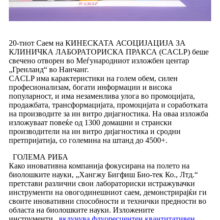
20-тиот Саем на КИНЕСКАТА АСОЦИЈАЦИЈА ЗА
КЛИНИЧКА ЛАБОРАТОРИСКА ПРАКСА (CACLP) беше
свечено отворен во Меѓународниот изложбен центар
„Гренланд“ во Нанчанг.
CACLP има карактеристики на голем обем, силен
професионализам, богати информации и висока
популарност, и има незаменлива улога во промоцијата,
продажбата, трансформацијата, промоцијата и соработката
на производите за ин витро дијагностика. На оваа изложба
изложуваат повеќе од 1300 домашни и странски
производители на ин витро дијагностика и сродни
претпријатија, со големина на штанд до 4500+.
ГОЛЕМА РИБА
Како иновативна компанија фокусирана на полето на
биолошките науки, „Хангжу Бигфиш Био-тек Ко., Лтд.“
претстави различни свои лабораториски истражувачки
инструменти на овогодинешниот саем, демонстрирајќи ги
своите иновативни способности и технички предности во
областа на биолошките науки. Изложените
инструменти...
вклучува флуоресцентен квантитативен