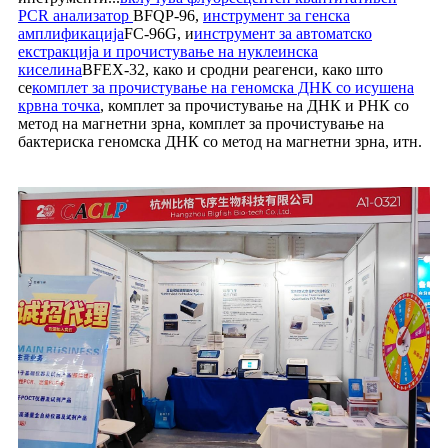
PCR анализатор
BFQP-96,
инструмент за генска
амплификација
FC-96G, и
инструмент за автоматско
екстракција и прочистување на нуклеинска
киселина
BFEX-32, како и сродни реагенси, како што
се
комплет за прочистување на геномска ДНК со исушена
крвна точка
, комплет за прочистување на ДНК и РНК со
метод на магнетни зрна, комплет за прочистување на
бактериска геномска ДНК со метод на магнетни зрна, итн.