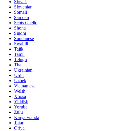
Slovak
Slovenian
Somali
Samoan
Scots Gaelic
Shona
Sindhi
Sundanese
Swahili
Tajik
Tamil
Telugu
Thai
Ukrainian
Urdu
Uzbek
Vietnamese
Welsh
Xhosa
Yiddish
Yoruba
Zulu
Kinyarwanda
Tatar
Oriya