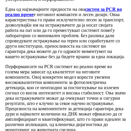
Една од најзначајните предности на ова
систем за PCR во
реално време
е неговиот компактен и лесен дизајн. Оваа
карактеристика го прави исклучително лесен за транспорт,
дозволувајќи им на истражувачите да ја носат својата
работа на пат или да го преместуваат системот помеѓу
лаборатории со минимален проблем. Без разлика дали
спроведувате истражување на терен или соработувате со
други институции, преносливоста на системот ви
гарантира дека можете да го одржите моментумот на
вашето истражување без да бидете врзани за една локација.
Перформансите на PCR системот во реално време во
голема мера зависат од квалитетот на неговите
компоненти. Овој конкретен модел користи увезени
висококвалитетни компоненти за фотоелектрична
детекција, кои се неопходни за постигнување на излезен
сигнал со висок интензитет и висока стабилност. Ова значи
дека истражувачите можат да очекуваат точни и сигурни
резултати, што е клучно за секое научно истражување.
Прецизноста на компонентите за детекција гарантира дека
дури и најмалите количини на ДНК можат ефикасно да се
амплифицираат и квантификуваат, што го прави идеален за
различни апликации, од клиничка дијагностика до
мониторинг на животната средина.