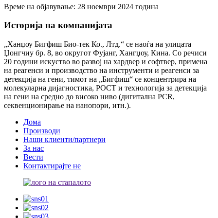
Време на објавување: 28 ноември 2024 година
Историја на компанијата
„Ханџоу Бигфиш Био-тек Ко., Лтд.“ се наоѓа на улицата
Џонгчиу бр. 8, во округот Фујанг, Хангџоу, Кина. Со речиси
20 години искуство во развој на хардвер и софтвер, примена
на реагенси и производство на инструменти и реагенси за
детекција на гени, тимот на „Бигфиш“ се концентрира на
молекуларна дијагностика, POCT и технологија за детекција
на гени на средно до високо ниво (дигитална PCR,
секвенционирање на нанопори, итн.).
Дома
Производи
Наши клиенти/партнери
За нас
Вести
Контактирајте не