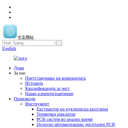
中文网站
English
Дома
За нас
Претставување на компанијата
Историја
Квалификација за чест
Наши клиенти/партнери
Производи
Инструмент
Екстрактор на нуклеинска киселина
Термички циклатор
PCR систем во реално време
Целосно автоматизиран дигитален PCR