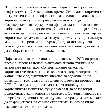
Леснотијата на користење е уште една карактеристика на
овој систем за PCR во реално време. Системот е опремен со
интуитивен софтвер кој е лесен за ракување и може да го
користат и искусни истражувачи и почетници.
Софтверскиот интерфејс е дизајниран да го поедностави
работниот процес, дозволувајќи им на корисниците брзо и
ефикасно да поставуваат експерименти. Оваа леснотија на
користење не само што заштедува време, туку и ја намалува
можноста за грешки, осигурувајќи дека истражувачите
можат да се фокусираат на своите експерименти, наместо
да се борат со технички сложености.
Најважна карактеристика на овој систем за PCR во реално
време е неговата целосно автоматизирана функција за
загревање на капакот. Со притискање на копче,
корисниците можат да го отворат и затворат загреаниот
капак, што е од суштинско значење за одржување на
оптимални температурни услови за време на процесот на
PCR. Оваа функција не само што го подобрува
корисничкото искуство, туку помага и да се подобри
целокупната ефикасност на системот. Со елиминирање на
потребата од рачни прилагодувања, истражувачите можат
да се фокусираат на своите експерименти без да бидат
расеани од технички детали.