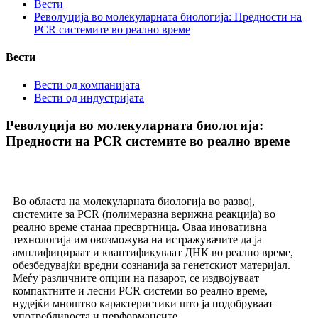
Вести
Револуција во молекуларната биологија: Предности на
PCR системите во реално време
Вести
Вести од компанијата
Вести од индустријата
Револуција во молекуларната биологија:
Предности на PCR системите во реално време
Во областа на молекуларната биологија во развој,
системите за PCR (полимеразна верижна реакција) во
реално време станаа пресвртница. Оваа иновативна
технологија им овозможува на истражувачите да ја
амплифицираат и квантификуваат ДНК во реално време,
обезбедувајќи вредни сознанија за генетскиот материјал.
Меѓу различните опции на пазарот, се издвојуваат
компактните и лесни PCR системи во реално време,
нудејќи мноштво карактеристики што ја подобруваат
употребливоста и перформансите.