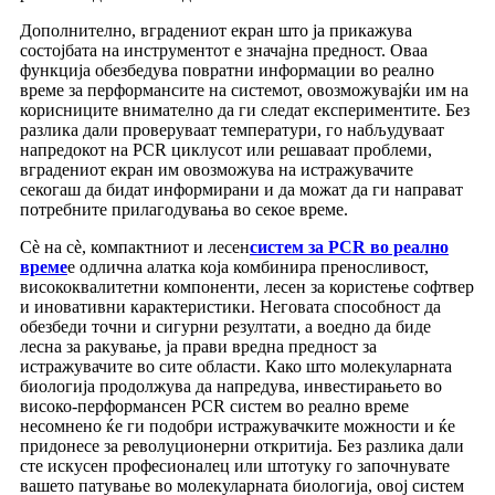
Дополнително, вградениот екран што ја прикажува
состојбата на инструментот е значајна предност. Оваа
функција обезбедува повратни информации во реално
време за перформансите на системот, овозможувајќи им на
корисниците внимателно да ги следат експериментите. Без
разлика дали проверуваат температури, го набљудуваат
напредокот на PCR циклусот или решаваат проблеми,
вградениот екран им овозможува на истражувачите
секогаш да бидат информирани и да можат да ги направат
потребните прилагодувања во секое време.
Сè на сè, компактниот и лесен
систем за PCR во реално
време
е одлична алатка која комбинира преносливост,
висококвалитетни компоненти, лесен за користење софтвер
и иновативни карактеристики. Неговата способност да
обезбеди точни и сигурни резултати, а воедно да биде
лесна за ракување, ја прави вредна предност за
истражувачите во сите области. Како што молекуларната
биологија продолжува да напредува, инвестирањето во
високо-перформансен PCR систем во реално време
несомнено ќе ги подобри истражувачките можности и ќе
придонесе за револуционерни откритија. Без разлика дали
сте искусен професионалец или штотуку го започнувате
вашето патување во молекуларната биологија, овој систем