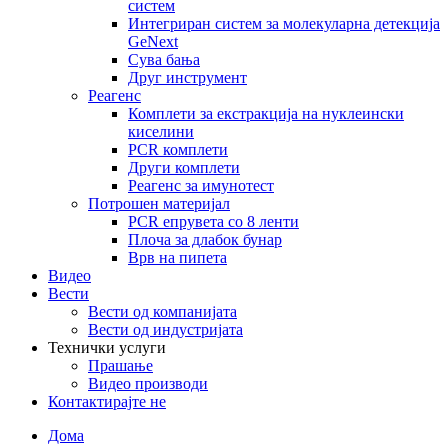
систем
Интегриран систем за молекуларна детекција
GeNext
Сува бања
Друг инструмент
Реагенс
Комплети за екстракција на нуклеински
киселини
PCR комплети
Други комплети
Реагенс за имунотест
Потрошен материјал
PCR епрувета со 8 ленти
Плоча за длабок бунар
Врв на пипета
Видео
Вести
Вести од компанијата
Вести од индустријата
Технички услуги
Прашање
Видео производи
Контактирајте не
Дома