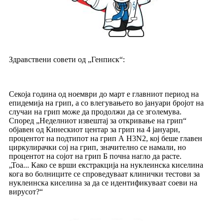
Здравствени совети од „Генписк“:
Секоја година од ноември до март е главниот период на
епидемија на грип, а со влегувањето во јануари бројот на
случаи на грип може да продолжи да се зголемува.
Според „Неделниот извештај за откривање на грип“
објавен од Кинескиот центар за грип на 4 јануари,
процентот на подтипот на грип А H3N2, кој беше главен
циркулирачки сој на грип, значително се намали, но
процентот на сојот на грип Б почна нагло да расте.
„Тоа... Како се врши екстракција на нуклеинска киселина
кога во болниците се спроведуваат клинички тестови за
нуклеинска киселина за да се идентификуваат соеви на
вирусот?“