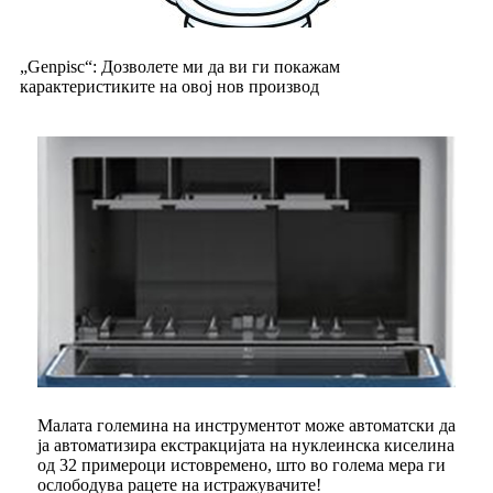
„Genpisc“: Дозволете ми да ви ги покажам
карактеристиките на овој нов производ
Малата големина на инструментот може автоматски да
ја автоматизира екстракцијата на нуклеинска киселина
од 32 примероци истовремено, што во голема мера ги
ослободува рацете на истражувачите!