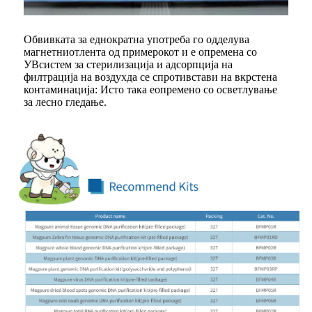
Обвивката за еднократна употреба го одделува
магнетниот
лента од примерокот и е опремена со
УВ
систем за стерилизација и адсорпција на
филтрација на воздух
да се спротивстави на вкрстена
контаминација: Исто така е
опремено со осветлување
за лесно гледање.