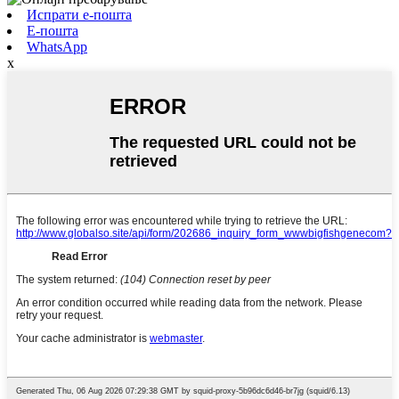
Испрати е-пошта
Е-пошта
WhatsApp
x