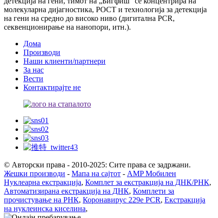
детекција на гени, тимот на „Бигфиш“ се концентрира на
молекуларна дијагностика, POCT и технологија за детекција
на гени на средно до високо ниво (дигитална PCR,
секвенционирање на нанопори, итн.).
Дома
Производи
Наши клиенти/партнери
За нас
Вести
Контактирајте не
© Авторски права - 2010-2025: Сите права се задржани.
Жешки производи
-
Мапа на сајтот
-
AMP Мобилен
Нуклеарна екстракција
,
Комплет за екстракција на ДНК/РНК
,
Автоматизирана екстракција на ДНК
,
Комплети за
прочистување на РНК
,
Коронавирус 229e PCR
,
Екстракција
на нуклеинска киселина
,