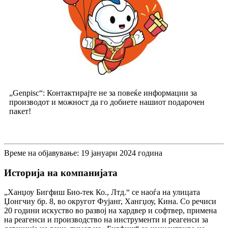
„Genpisc“: Контактирајте не за повеќе информации за
производот и можност да го добиете нашиот подарочен
пакет!
Време на објавување: 19 јануари 2024 година
Историја на компанијата
„Ханџоу Бигфиш Био-тек Ко., Лтд.“ се наоѓа на улицата
Џонгчиу бр. 8, во округот Фујанг, Хангџоу, Кина. Со речиси
20 години искуство во развој на хардвер и софтвер, примена
на реагенси и производство на инструменти и реагенси за