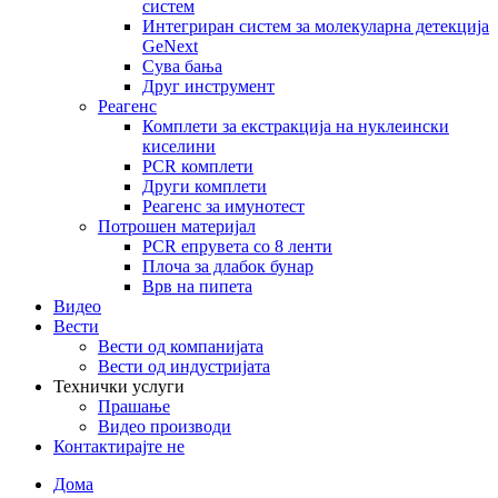
систем
Интегриран систем за молекуларна детекција
GeNext
Сува бања
Друг инструмент
Реагенс
Комплети за екстракција на нуклеински
киселини
PCR комплети
Други комплети
Реагенс за имунотест
Потрошен материјал
PCR епрувета со 8 ленти
Плоча за длабок бунар
Врв на пипета
Видео
Вести
Вести од компанијата
Вести од индустријата
Технички услуги
Прашање
Видео производи
Контактирајте не
Дома