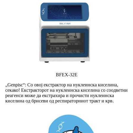
BFEX-32E
„Genpisc“: Со овој екстрактор на нуклеинска киселина,
секако! Екстракторот на нуклеинска киселина со соодветни
реагенси може да екстрахира и прочисти нуклеинска
киселина од брисеви од респираторниот тракт и крв.