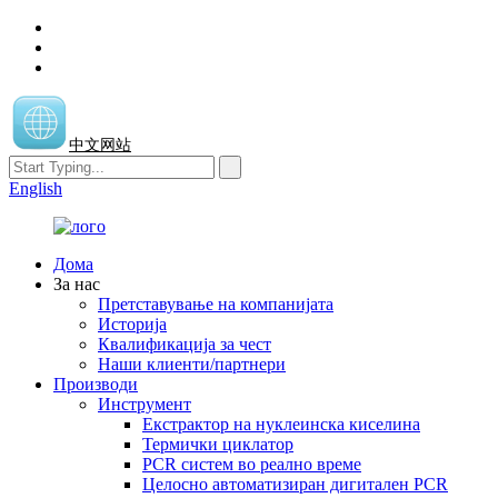
中文网站
English
Дома
За нас
Претставување на компанијата
Историја
Квалификација за чест
Наши клиенти/партнери
Производи
Инструмент
Екстрактор на нуклеинска киселина
Термички циклатор
PCR систем во реално време
Целосно автоматизиран дигитален PCR