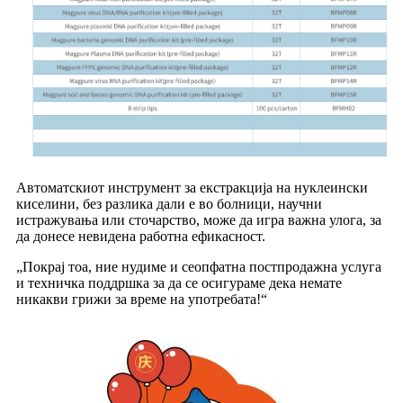
Автоматскиот инструмент за екстракција на нуклеински
киселини, без разлика дали е во болници, научни
истражувања или сточарство, може да игра важна улога, за
да донесе невидена работна ефикасност.
„Покрај тоа, ние нудиме и сеопфатна постпродажна услуга
и техничка поддршка за да се осигураме дека немате
никакви грижи за време на употребата!“