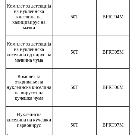
Комплет за детекција
на нуклеинска
киселина на
50Т
BFRT04M
калицивирус на
мачки
Комплет за детекција
на нуклеинска
50Т
BFRT05M
киселина од вирус на
мачкина чума
Комплет за
откривање на
нуклеинска киселина
50Т
BFRT06M
на вирусот на
кучешка чума
Нуклеинска
киселина на кучешки
50Т
BFRT07M
парвовирус