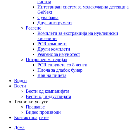
систем
Интегриран систем за молекуларна детекција
GeNext
Сува бања
Друг инструмент
Реагенс
Комплети за екстракција на нуклеински
киселини
PCR комплети
Други комплети
Реагенс за имунотест
Потрошен материјал
PCR епрувета со 8 ленти
Плоча за длабок бунар
Врв на пипета
Видео
Вести
Вести од компанијата
Вести од индустријата
Технички услуги
Прашање
Видео производи
Контактирајте не
Дома