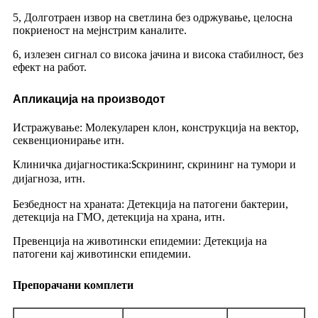
5, Долготраен извор на светлина без одржување, целосна
покриеност на мејнстрим каналите.
6, излезен сигнал со висока јачина и висока стабилност, без
ефект на работ.
Апликација на производот
Истражување: Молекуларен клон, конструкција на вектор,
секвенционирање итн.
Клиничка дијагностика:
скрининг, скрининг на тумори и
S
дијагноза
итн.
,
Безбедност на храната: Детекција на патогени бактерии,
детекција на ГМО, детекција на храна, итн.
Превенција на животински епидемии: Детекција на
патогени кај животински епидемии.
Препорачани комплети