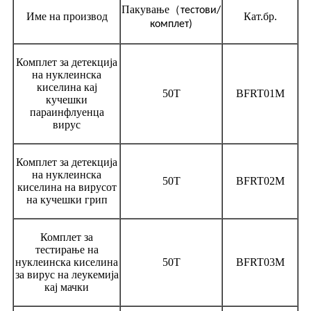
Пакување
（
тестови/
Име на производ
Кат.бр.
комплет)
Комплет за детекција
на нуклеинска
киселина кај
50Т
BFRT01M
кучешки
параинфлуенца
вирус
Комплет за детекција
на нуклеинска
50Т
BFRT02M
киселина на вирусот
на кучешки грип
Комплет за
тестирање на
нуклеинска киселина
50Т
BFRT03M
за вирус на леукемија
кај мачки