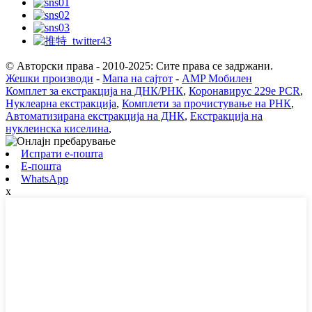
© Авторски права - 2010-2025: Сите права се задржани.
Жешки производи
-
Мапа на сајтот
-
AMP Мобилен
Комплет за екстракција на ДНК/РНК
,
Коронавирус 229e PCR
,
Нуклеарна екстракција
,
Комплети за прочистување на РНК
,
Автоматизирана екстракција на ДНК
,
Екстракција на
нуклеинска киселина
,
Испрати е-пошта
Е-пошта
WhatsApp
x