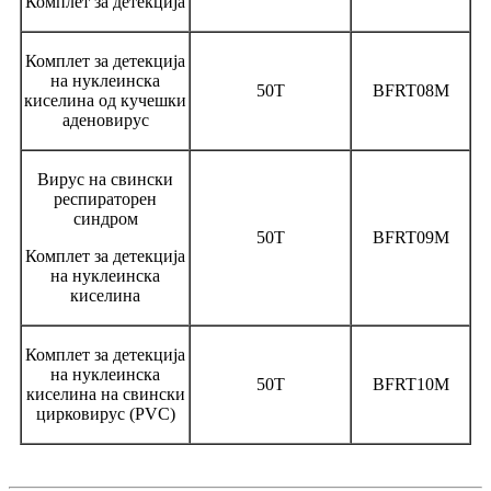
Комплет за детекција
Комплет за детекција
на нуклеинска
50Т
BFRT08M
киселина од кучешки
аденовирус
Вирус на свински
респираторен
синдром
50Т
BFRT09M
Комплет за детекција
на нуклеинска
киселина
Комплет за детекција
на нуклеинска
50Т
BFRT10M
киселина на свински
цирковирус (PVC)