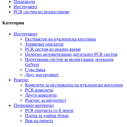
Производи
Инструмент
PCR систем во реално време
Категории
Инструмент
Екстрактор на нуклеинска киселина
Термички циклатор
PCR систем во реално време
Целосно автоматизиран дигитален PCR систем
Интегриран систем за молекуларна детекција
GeNext
Сува бања
Друг инструмент
Реагенс
Комплети за екстракција на нуклеински киселини
PCR комплети
Други комплети
Реагенс за имунотест
Потрошен материјал
PCR епрувета со 8 ленти
Плоча за длабок бунар
Врв на пипета