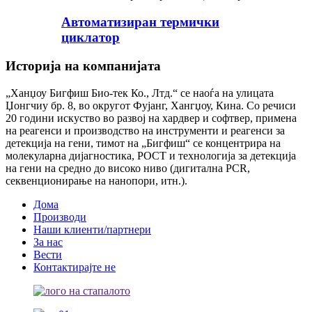
Автоматизиран термички
циклатор
Историја на компанијата
„Ханџоу Бигфиш Био-тек Ко., Лтд.“ се наоѓа на улицата
Џонгчиу бр. 8, во округот Фујанг, Хангџоу, Кина. Со речиси
20 години искуство во развој на хардвер и софтвер, примена
на реагенси и производство на инструменти и реагенси за
детекција на гени, тимот на „Бигфиш“ се концентрира на
молекуларна дијагностика, POCT и технологија за детекција
на гени на средно до високо ниво (дигитална PCR,
секвенционирање на нанопори, итн.).
Дома
Производи
Наши клиенти/партнери
За нас
Вести
Контактирајте не