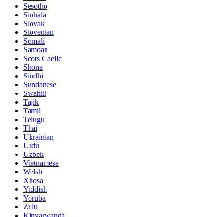
Sesotho
Sinhala
Slovak
Slovenian
Somali
Samoan
Scots Gaelic
Shona
Sindhi
Sundanese
Swahili
Tajik
Tamil
Telugu
Thai
Ukrainian
Urdu
Uzbek
Vietnamese
Welsh
Xhosa
Yiddish
Yoruba
Zulu
Kinyarwanda