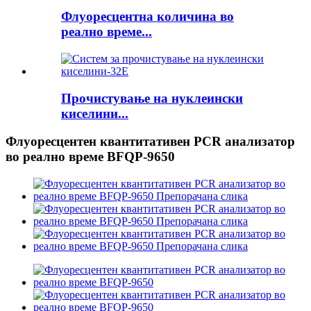
Флуоресцентна количина во
реално време...
Прочистување на нуклеински
киселини...
Флуоресцентен квантитативен PCR анализатор
во реално време BFQP-9650