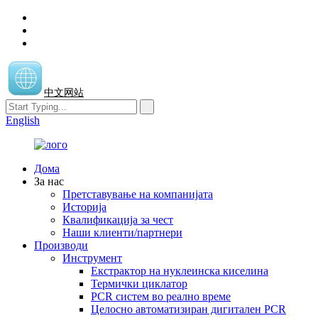
中文网站
English
Дома
За нас
Претставување на компанијата
Историја
Квалификација за чест
Наши клиенти/партнери
Производи
Инструмент
Екстрактор на нуклеинска киселина
Термички циклатор
PCR систем во реално време
Целосно автоматизиран дигитален PCR